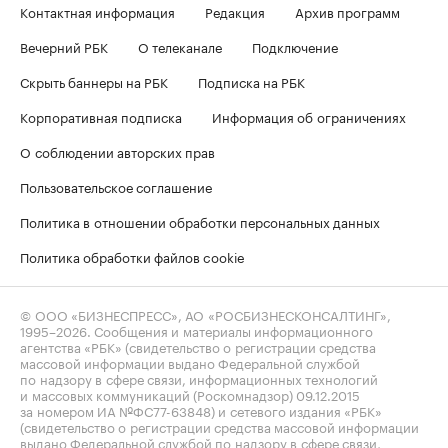
Контактная информация
Редакция
Архив программ
Вечерний РБК
О телеканале
Подключение
Скрыть баннеры на РБК
Подписка на РБК
Корпоративная подписка
Информация об ограничениях
О соблюдении авторских прав
Пользовательское соглашение
Политика в отношении обработки персональных данных
Политика обработки файлов cookie
© ООО «БИЗНЕСПРЕСС», АО «РОСБИЗНЕСКОНСАЛТИНГ»,
1995–2026
. Сообщения и материалы информационного
агентства «РБК» (свидетельство о регистрации средства
массовой информации выдано Федеральной службой
по надзору в сфере связи, информационных технологий
и массовых коммуникаций (Роскомнадзор) 09.12.2015
за номером ИА №ФС77-63848) и сетевого издания «РБК»
(свидетельство о регистрации средства массовой информации
выдано Федеральной службой по надзору в сфере связи,