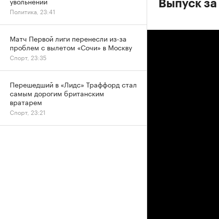
увольнении
Выпуск за
Политика, 23:41
Матч Первой лиги перенесли из-за
проблем с вылетом «Сочи» в Москву
Спорт, 23:35
Перешедший в «Лидс» Траффорд стал
самым дорогим британским
вратарем
Спорт, 23:21