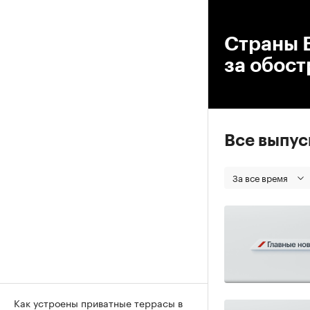
00
Страны Е
за обост
Все выпу
За все время
Как устроены приватные террасы в