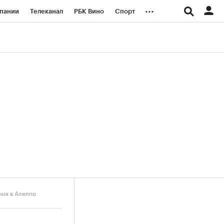
...
пании
Телеканал
РБК Вино
Спорт
ые проекты
Город
Стиль
Крипто
Спецпроекты СПб
логии и медиа
Финансы
ния в Алеппо