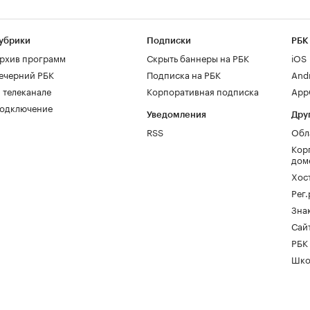
убрики
Подписки
РБК
рхив программ
Скрыть баннеры на РБК
iOS
ечерний РБК
Подписка на РБК
And
 телеканале
Корпоративная подписка
AppG
одключение
Уведомления
Дру
RSS
Обл
Кор
дом
Хос
Рег
Зна
Сайт
РБК
Шко