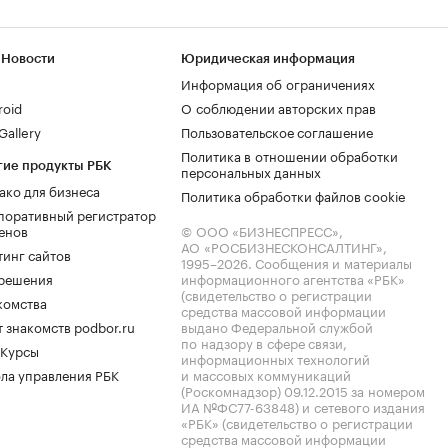
 Новости
Юридическая информация
Информация об ограничениях
roid
О соблюдении авторских прав
allery
Пользовательское соглашение
Политика в отношении обработки
гие продукты РБК
персональных данных
ако для бизнеса
Политика обработки файлов cookie
поративный регистратор
енов
© ООО «БИЗНЕСПРЕСС»,
АО «РОСБИЗНЕСКОНСАЛТИНГ»,
тинг сайтов
1995–2026
. Сообщения и материалы
.решения
информационного агентства «РБК»
(свидетельство о регистрации
комства
средства массовой информации
 знакомств podbor.ru
выдано Федеральной службой
по надзору в сфере связи,
 Курсы
информационных технологий
ла управления РБК
и массовых коммуникаций
(Роскомнадзор) 09.12.2015 за номером
ИА №ФС77-63848) и сетевого издания
«РБК» (свидетельство о регистрации
средства массовой информации