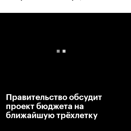
00:00
/
00:00
Правительство обсудит
проект бюджета на
ближайшую трёхлетку