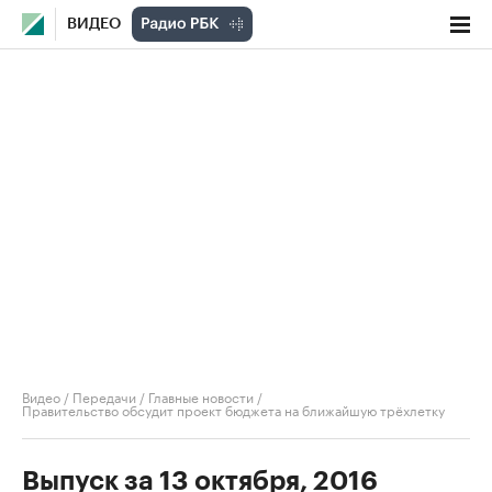
ВИДЕО
Видео
/
Передачи
/
Главные новости
/
Правительство обсудит проект бюджета на ближайшую трёхлетку
Выпуск за 13 октября, 2016