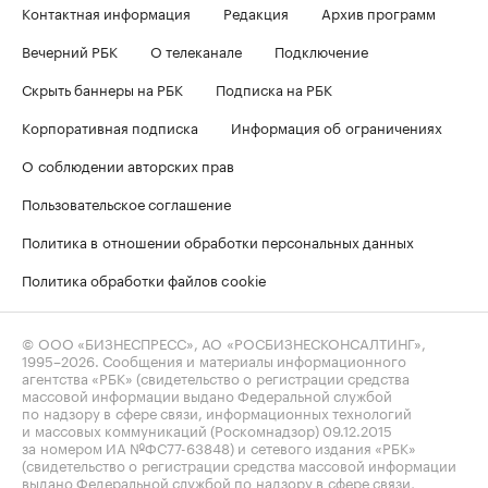
Контактная информация
Редакция
Архив программ
Вечерний РБК
О телеканале
Подключение
Скрыть баннеры на РБК
Подписка на РБК
Корпоративная подписка
Информация об ограничениях
О соблюдении авторских прав
Пользовательское соглашение
Политика в отношении обработки персональных данных
Политика обработки файлов cookie
© ООО «БИЗНЕСПРЕСС», АО «РОСБИЗНЕСКОНСАЛТИНГ»,
1995–2026
. Сообщения и материалы информационного
агентства «РБК» (свидетельство о регистрации средства
массовой информации выдано Федеральной службой
по надзору в сфере связи, информационных технологий
и массовых коммуникаций (Роскомнадзор) 09.12.2015
за номером ИА №ФС77-63848) и сетевого издания «РБК»
(свидетельство о регистрации средства массовой информации
выдано Федеральной службой по надзору в сфере связи,