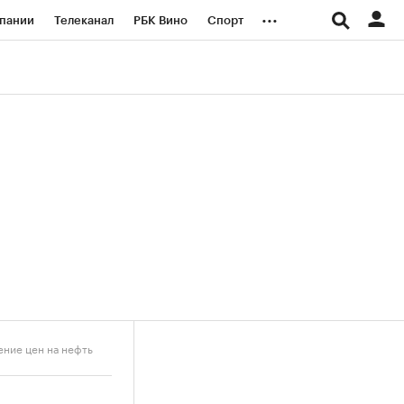
...
пании
Телеканал
РБК Вино
Спорт
ые проекты
Город
Стиль
Крипто
Спецпроекты СПб
логии и медиа
Финансы
ение цен на нефть