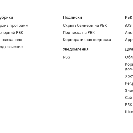
убрики
Подписки
РБК
рхив программ
Скрыть баннеры на РБК
iOS
ечерний РБК
Подписка на РБК
And
 телеканале
Корпоративная подписка
AppG
одключение
Уведомления
Дру
RSS
Обл
Кор
дом
Хос
Рег
Зна
Сайт
РБК
Шко