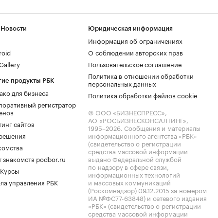
 Новости
Юридическая информация
Информация об ограничениях
roid
О соблюдении авторских прав
allery
Пользовательское соглашение
Политика в отношении обработки
гие продукты РБК
персональных данных
ако для бизнеса
Политика обработки файлов cookie
поративный регистратор
енов
© ООО «БИЗНЕСПРЕСС»,
АО «РОСБИЗНЕСКОНСАЛТИНГ»,
тинг сайтов
1995–2026
. Сообщения и материалы
.решения
информационного агентства «РБК»
(свидетельство о регистрации
комства
средства массовой информации
 знакомств podbor.ru
выдано Федеральной службой
по надзору в сфере связи,
 Курсы
информационных технологий
ла управления РБК
и массовых коммуникаций
(Роскомнадзор) 09.12.2015 за номером
ИА №ФС77-63848) и сетевого издания
«РБК» (свидетельство о регистрации
средства массовой информации