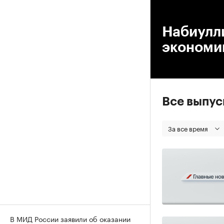
00
Набиулл
экономик
Все выпу
За все время
В МИД России заявили об оказании