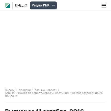
ВИДЕО
Видео
/
Передачи
/
Главные новости
/
Банк ВТБ может перенести своё инвестиционное подразделение из
Лондона