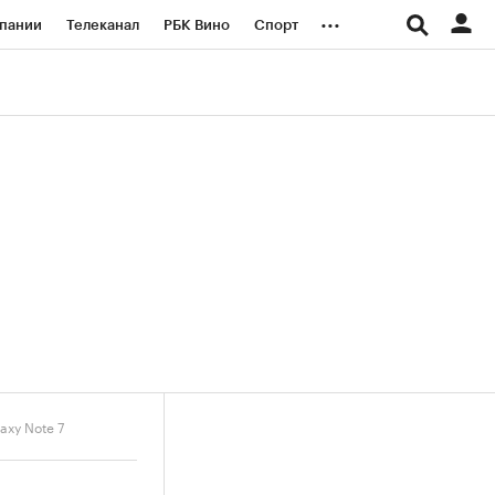
...
пании
Телеканал
РБК Вино
Спорт
ые проекты
Город
Стиль
Крипто
Спецпроекты СПб
логии и медиа
Финансы
xy Note 7