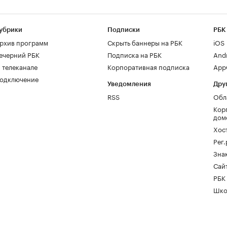
убрики
Подписки
РБК
рхив программ
Скрыть баннеры на РБК
iOS
ечерний РБК
Подписка на РБК
And
 телеканале
Корпоративная подписка
AppG
одключение
Уведомления
Дру
RSS
Обл
Кор
дом
Хос
Рег
Зна
Сайт
РБК
Шко