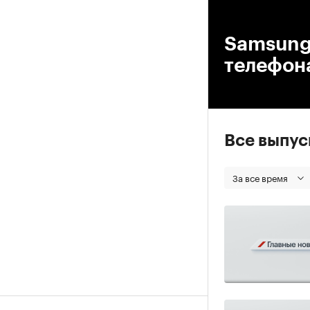
00
Samsung
телефона
Все выпу
За все время