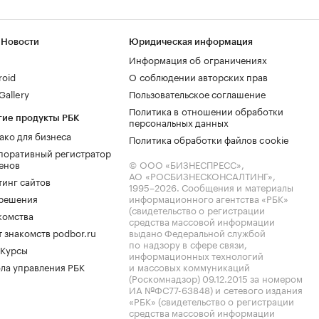
 Новости
Юридическая информация
Информация об ограничениях
roid
О соблюдении авторских прав
allery
Пользовательское соглашение
Политика в отношении обработки
гие продукты РБК
персональных данных
ако для бизнеса
Политика обработки файлов cookie
поративный регистратор
енов
© ООО «БИЗНЕСПРЕСС»,
АО «РОСБИЗНЕСКОНСАЛТИНГ»,
тинг сайтов
1995–2026
. Сообщения и материалы
.решения
информационного агентства «РБК»
(свидетельство о регистрации
комства
средства массовой информации
 знакомств podbor.ru
выдано Федеральной службой
по надзору в сфере связи,
 Курсы
информационных технологий
ла управления РБК
и массовых коммуникаций
(Роскомнадзор) 09.12.2015 за номером
ИА №ФС77-63848) и сетевого издания
«РБК» (свидетельство о регистрации
средства массовой информации