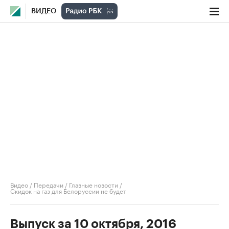
ВИДЕО
Видео
/
Передачи
/
Главные новости
/
Скидок на газ для Белоруссии не будет
Выпуск за 10 октября, 2016