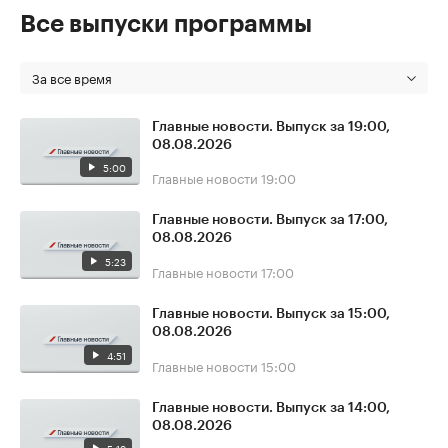
Все выпуски программы
За все время
Главные новости. Выпуск за 19:00,
08.08.2026
5:00
Главные новости
19:00
Главные новости. Выпуск за 17:00,
08.08.2026
5:23
Главные новости
17:00
Главные новости. Выпуск за 15:00,
08.08.2026
4:51
Главные новости
15:00
Главные новости. Выпуск за 14:00,
08.08.2026