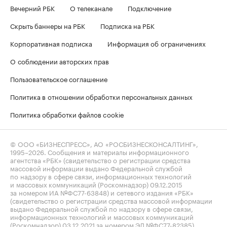
Вечерний РБК
О телеканале
Подключение
Скрыть баннеры на РБК
Подписка на РБК
Корпоративная подписка
Информация об ограничениях
О соблюдении авторских прав
Пользовательское соглашение
Политика в отношении обработки персональных данных
Политика обработки файлов cookie
© ООО «БИЗНЕСПРЕСС», АО «РОСБИЗНЕСКОНСАЛТИНГ»,
1995–2026
. Сообщения и материалы информационного
агентства «РБК» (свидетельство о регистрации средства
массовой информации выдано Федеральной службой
по надзору в сфере связи, информационных технологий
и массовых коммуникаций (Роскомнадзор) 09.12.2015
за номером ИА №ФС77-63848) и сетевого издания «РБК»
(свидетельство о регистрации средства массовой информации
выдано Федеральной службой по надзору в сфере связи,
информационных технологий и массовых коммуникаций
(Роскомнадзор) 03.12.2021 за номером ЭЛ №ФС77-82385)