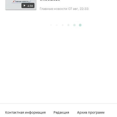
4:58
Главные новости
07 авг, 22:33
Контактная информация
Редакция
Архив программ