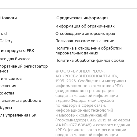
 Новости
Юридическая информация
Информация об ограничениях
roid
О соблюдении авторских прав
allery
Пользовательское соглашение
Политика в отношении обработки
гие продукты РБК
персональных данных
ако для бизнеса
Политика обработки файлов cookie
поративный регистратор
енов
© ООО «БИЗНЕСПРЕСС»,
АО «РОСБИЗНЕСКОНСАЛТИНГ»,
тинг сайтов
1995–2026
. Сообщения и материалы
.решения
информационного агентства «РБК»
(свидетельство о регистрации
комства
средства массовой информации
 знакомств podbor.ru
выдано Федеральной службой
по надзору в сфере связи,
 Курсы
информационных технологий
ла управления РБК
и массовых коммуникаций
(Роскомнадзор) 09.12.2015 за номером
ИА №ФС77-63848) и сетевого издания
«РБК» (свидетельство о регистрации
средства массовой информации