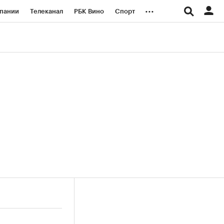
...
пании
Телеканал
РБК Вино
Спорт
ые проекты
Город
Стиль
Крипто
Спецпроекты СПб
логии и медиа
Финансы