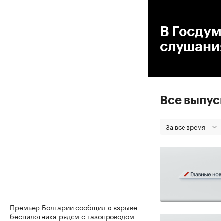
00
В Госду
слушани
Все выпу
За все время
Премьер Болгарии сообщил о взрыве
беспилотника рядом с газопроводом