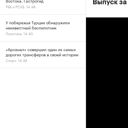
Востока. Гастрогид
Выпуск за
РБК и РСХБ, 14:48
У побережья Турции обнаружили
неизвестный беспилотник
Политика, 14:40
«Арсенал» совершил один из самых
дорогих трансферов в своей истории
Спорт, 14:39