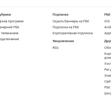
убрики
Подписки
РБК
рхив программ
Скрыть баннеры на РБК
iOS
ечерний РБК
Подписка на РБК
And
 телеканале
Корпоративная подписка
AppG
одключение
Уведомления
Дру
RSS
Обл
Кор
дом
Хос
Рег
Зна
Сайт
РБК
Шко