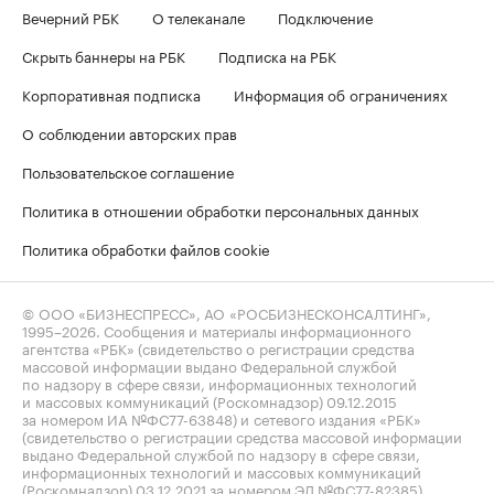
Вечерний РБК
О телеканале
Подключение
Скрыть баннеры на РБК
Подписка на РБК
Корпоративная подписка
Информация об ограничениях
О соблюдении авторских прав
Пользовательское соглашение
Политика в отношении обработки персональных данных
Политика обработки файлов cookie
© ООО «БИЗНЕСПРЕСС», АО «РОСБИЗНЕСКОНСАЛТИНГ»,
1995–2026
. Сообщения и материалы информационного
агентства «РБК» (свидетельство о регистрации средства
массовой информации выдано Федеральной службой
по надзору в сфере связи, информационных технологий
и массовых коммуникаций (Роскомнадзор) 09.12.2015
за номером ИА №ФС77-63848) и сетевого издания «РБК»
(свидетельство о регистрации средства массовой информации
выдано Федеральной службой по надзору в сфере связи,
информационных технологий и массовых коммуникаций
(Роскомнадзор) 03.12.2021 за номером ЭЛ №ФС77-82385)