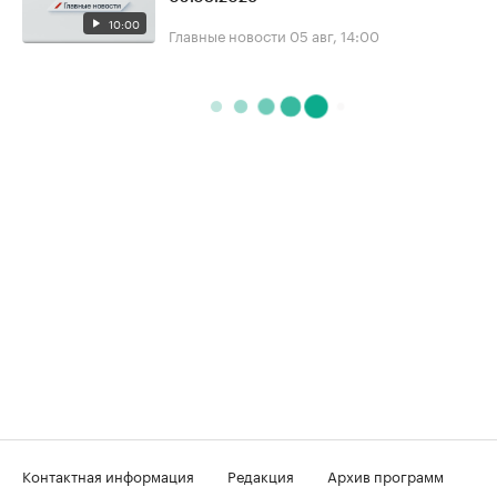
10:00
Главные новости
05 авг, 14:00
Контактная информация
Редакция
Архив программ