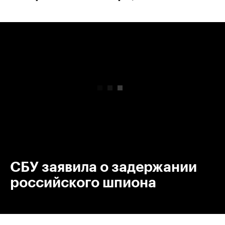
00:00
/
00:00
СБУ заявила о задержании
российского шпиона