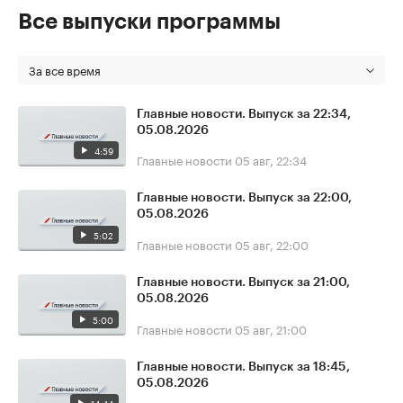
Все выпуски программы
За все время
Главные новости. Выпуск за 22:34,
05.08.2026
4:59
Главные новости
05 авг, 22:34
Главные новости. Выпуск за 22:00,
05.08.2026
5:02
Главные новости
05 авг, 22:00
Главные новости. Выпуск за 21:00,
05.08.2026
5:00
Главные новости
05 авг, 21:00
Главные новости. Выпуск за 18:45,
05.08.2026