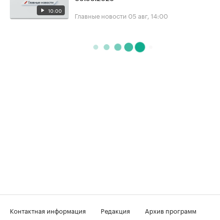
10:00
Главные новости
05 авг, 14:00
Контактная информация
Редакция
Архив программ