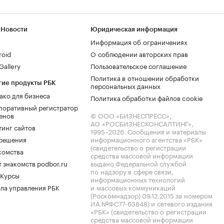
 Новости
Юридическая информация
Информация об ограничениях
roid
О соблюдении авторских прав
allery
Пользовательское соглашение
Политика в отношении обработки
гие продукты РБК
персональных данных
ако для бизнеса
Политика обработки файлов cookie
поративный регистратор
енов
© ООО «БИЗНЕСПРЕСС»,
АО «РОСБИЗНЕСКОНСАЛТИНГ»,
тинг сайтов
1995–2026
. Сообщения и материалы
.решения
информационного агентства «РБК»
(свидетельство о регистрации
комства
средства массовой информации
 знакомств podbor.ru
выдано Федеральной службой
по надзору в сфере связи,
 Курсы
информационных технологий
ла управления РБК
и массовых коммуникаций
(Роскомнадзор) 09.12.2015 за номером
ИА №ФС77-63848) и сетевого издания
«РБК» (свидетельство о регистрации
средства массовой информации