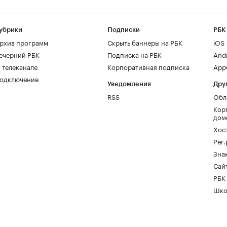
убрики
Подписки
РБК
рхив программ
Скрыть баннеры на РБК
iOS
ечерний РБК
Подписка на РБК
And
 телеканале
Корпоративная подписка
AppG
одключение
Уведомления
Дру
RSS
Обл
Кор
дом
Хос
Рег
Зна
Сайт
РБК
Шко