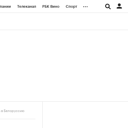
...
пании
Телеканал
РБК Вино
Спорт
ые проекты
Город
Стиль
Крипто
Спецпроекты СПб
логии и медиа
Финансы
а в Белоруссию