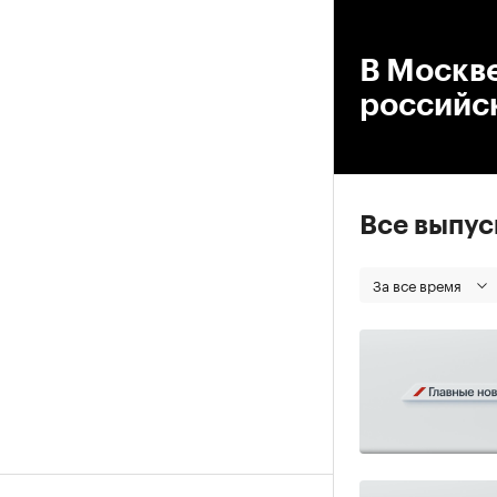
00
В Москве
российск
Все выпу
За все время