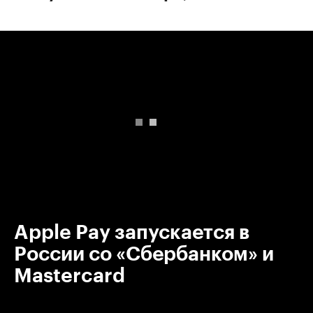
00:00
/
00:00
Apple Pay запускается в
России со «Сбербанком» и
Mastercard