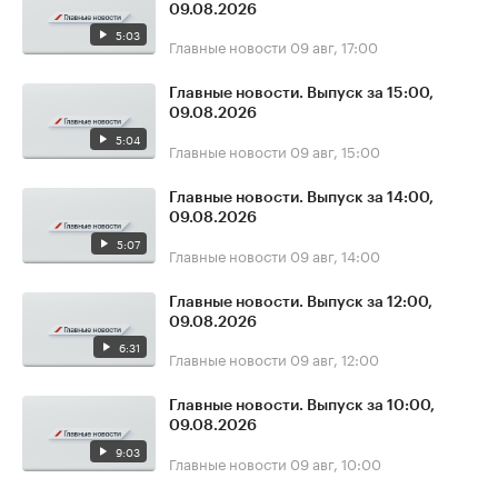
09.08.2026
5:03
Главные новости
09 авг, 17:00
Главные новости. Выпуск за 15:00,
09.08.2026
5:04
Главные новости
09 авг, 15:00
Главные новости. Выпуск за 14:00,
09.08.2026
5:07
Главные новости
09 авг, 14:00
Главные новости. Выпуск за 12:00,
09.08.2026
6:31
Главные новости
09 авг, 12:00
Главные новости. Выпуск за 10:00,
09.08.2026
9:03
Главные новости
09 авг, 10:00