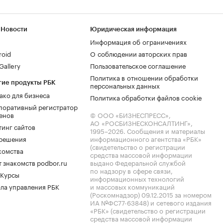
 Новости
Юридическая информация
Информация об ограничениях
roid
О соблюдении авторских прав
allery
Пользовательское соглашение
Политика в отношении обработки
гие продукты РБК
персональных данных
ако для бизнеса
Политика обработки файлов cookie
поративный регистратор
енов
© ООО «БИЗНЕСПРЕСС»,
АО «РОСБИЗНЕСКОНСАЛТИНГ»,
тинг сайтов
1995–2026
. Сообщения и материалы
.решения
информационного агентства «РБК»
(свидетельство о регистрации
комства
средства массовой информации
 знакомств podbor.ru
выдано Федеральной службой
по надзору в сфере связи,
 Курсы
информационных технологий
ла управления РБК
и массовых коммуникаций
(Роскомнадзор) 09.12.2015 за номером
ИА №ФС77-63848) и сетевого издания
«РБК» (свидетельство о регистрации
средства массовой информации