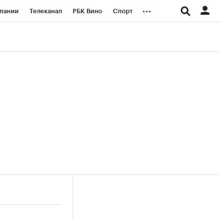
...
пании
Телеканал
РБК Вино
Спорт
ые проекты
Город
Стиль
Крипто
Спецпроекты СПб
логии и медиа
Финансы