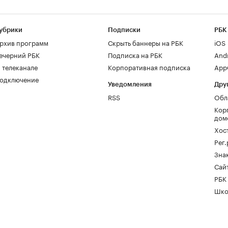
убрики
Подписки
РБК
рхив программ
Скрыть баннеры на РБК
iOS
ечерний РБК
Подписка на РБК
And
 телеканале
Корпоративная подписка
AppG
одключение
Уведомления
Дру
RSS
Обл
Кор
дом
Хос
Рег
Зна
Сайт
РБК
Шко