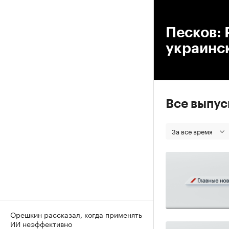
00
Песков: 
украинс
Все выпу
За все время
Орешкин рассказал, когда применять
ИИ неэффективно