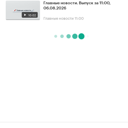
Главные новости. Выпуск за 11:00,
06.08.2026
10:02
Главные новости
11:00