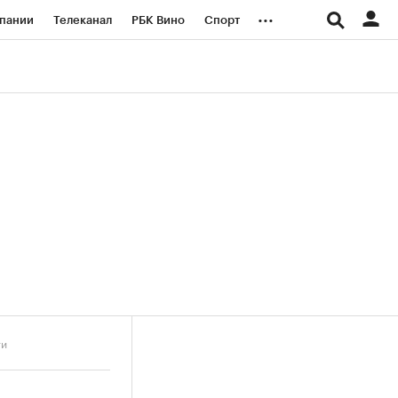
...
пании
Телеканал
РБК Вино
Спорт
ые проекты
Город
Стиль
Крипто
Спецпроекты СПб
логии и медиа
Финансы
ти