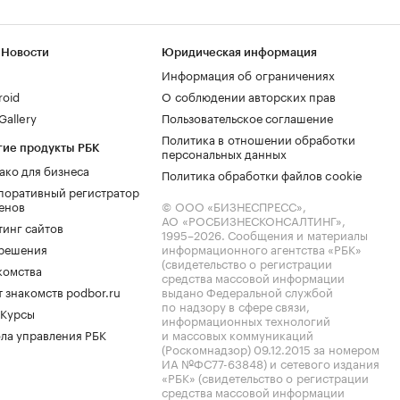
 Новости
Юридическая информация
Информация об ограничениях
roid
О соблюдении авторских прав
allery
Пользовательское соглашение
Политика в отношении обработки
гие продукты РБК
персональных данных
ако для бизнеса
Политика обработки файлов cookie
поративный регистратор
енов
© ООО «БИЗНЕСПРЕСС»,
АО «РОСБИЗНЕСКОНСАЛТИНГ»,
тинг сайтов
1995–2026
. Сообщения и материалы
.решения
информационного агентства «РБК»
(свидетельство о регистрации
комства
средства массовой информации
 знакомств podbor.ru
выдано Федеральной службой
по надзору в сфере связи,
 Курсы
информационных технологий
ла управления РБК
и массовых коммуникаций
(Роскомнадзор) 09.12.2015 за номером
ИА №ФС77-63848) и сетевого издания
«РБК» (свидетельство о регистрации
средства массовой информации