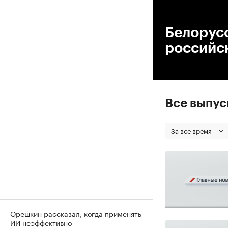
00
Белорус
российс
Все выпу
За все время
Орешкин рассказал, когда применять
ИИ неэффективно