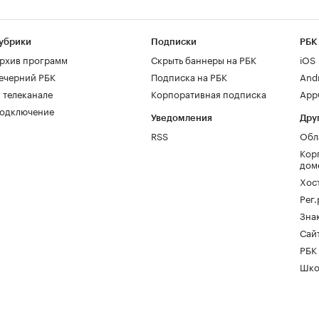
убрики
Подписки
РБК
рхив программ
Скрыть баннеры на РБК
iOS
ечерний РБК
Подписка на РБК
And
 телеканале
Корпоративная подписка
AppG
одключение
Уведомления
Дру
RSS
Обл
Кор
дом
Хос
Рег
Зна
Сайт
РБК
Шко