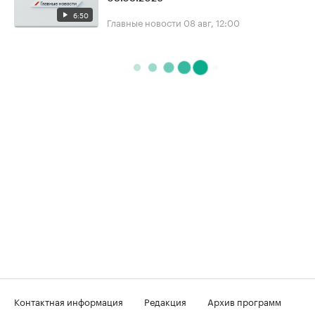
6:50
Главные новости
08 авг, 12:00
Контактная информация
Редакция
Архив программ