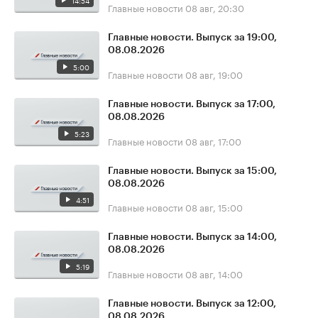
14:54
Главные новости
08 авг, 20:30
Главные новости. Выпуск за 19:00,
08.08.2026
5:00
Главные новости
08 авг, 19:00
Главные новости. Выпуск за 17:00,
08.08.2026
5:23
Главные новости
08 авг, 17:00
Главные новости. Выпуск за 15:00,
08.08.2026
4:51
Главные новости
08 авг, 15:00
Главные новости. Выпуск за 14:00,
08.08.2026
5:19
Главные новости
08 авг, 14:00
Главные новости. Выпуск за 12:00,
08.08.2026