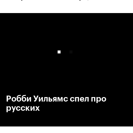
00:00
/
00:00
Робби Уильямс спел про
русских