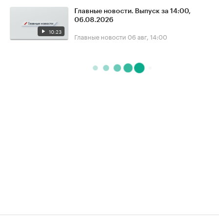
Главные новости. Выпуск за 14:00,
06.08.2026
10:23
Главные новости
06 авг, 14:00