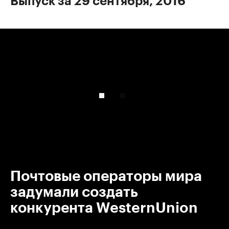
Выпуск за 29 сентября, 2016
00:00
/
00:00
Почтовые операторы мира
задумали создать
конкурента WesternUnion