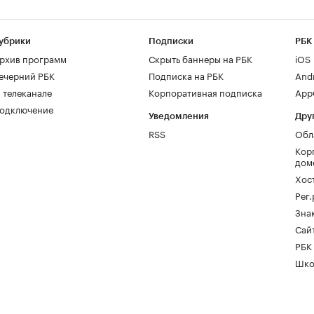
убрики
Подписки
РБК
рхив программ
Скрыть баннеры на РБК
iOS
ечерний РБК
Подписка на РБК
And
 телеканале
Корпоративная подписка
AppG
одключение
Уведомления
Дру
RSS
Обл
Кор
дом
Хос
Рег
Зна
Сайт
РБК
Шко