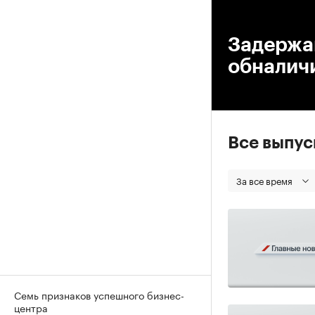
00
Задержа
обналич
Все выпу
За все время
Семь признаков успешного бизнес-
центра