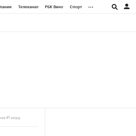
...
пании
Телеканал
РБК Вино
Спорт
ые проекты
Город
Стиль
Крипто
Спецпроекты СПб
логии и медиа
Финансы
лее ₽1 млрд