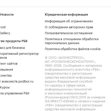
 Новости
Юридическая информация
Информация об ограничениях
roid
О соблюдении авторских прав
allery
Пользовательское соглашение
Политика в отношении обработки
гие продукты РБК
персональных данных
ако для бизнеса
Политика обработки файлов cookie
поративный регистратор
енов
© ООО «БИЗНЕСПРЕСС»,
АО «РОСБИЗНЕСКОНСАЛТИНГ»,
тинг сайтов
1995–2026
. Сообщения и материалы
.решения
информационного агентства «РБК»
(свидетельство о регистрации
комства
средства массовой информации
 знакомств podbor.ru
выдано Федеральной службой
по надзору в сфере связи,
 Курсы
информационных технологий
ла управления РБК
и массовых коммуникаций
(Роскомнадзор) 09.12.2015 за номером
ИА №ФС77-63848) и сетевого издания
«РБК» (свидетельство о регистрации
средства массовой информации