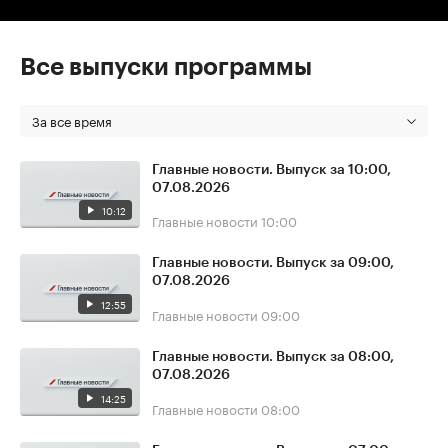
Все выпуски программы
За все время
Главные новости. Выпуск за 10:00,
07.08.2026
10:12
Главные новости
10:00
Главные новости. Выпуск за 09:00,
07.08.2026
12:55
Главные новости
09:00
Главные новости. Выпуск за 08:00,
07.08.2026
14:25
Главные новости
08:00