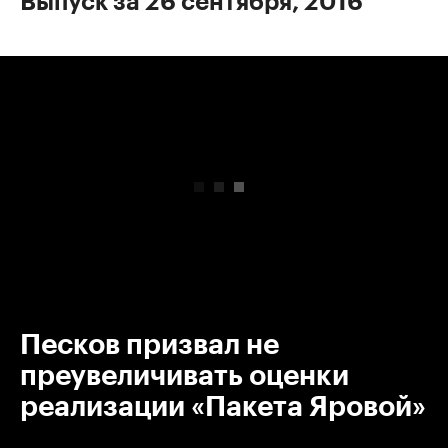
Выпуск за 26 сентября, 2016
00:00
/
00:00
Песков призвал не
преувеличивать оценки
реализации «Пакета Яровой»