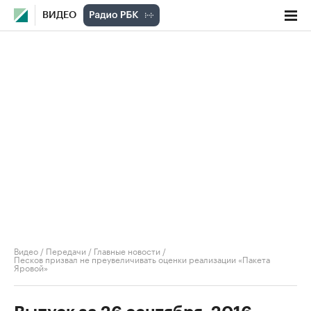
ВИДЕО
Видео
/
Передачи
/
Главные новости
/
Песков призвал не преувеличивать оценки реализации «Пакета
Яровой»