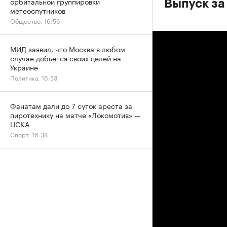
орбитальной группировки
Выпуск за
метеоспутников
Общество, 16:56
МИД заявил, что Москва в любом
случае добьется своих целей на
Украине
Политика, 16:53
Фанатам дали до 7 суток ареста за
пиротехнику на матче «Локомотив» —
ЦСКА
Спорт, 16:38