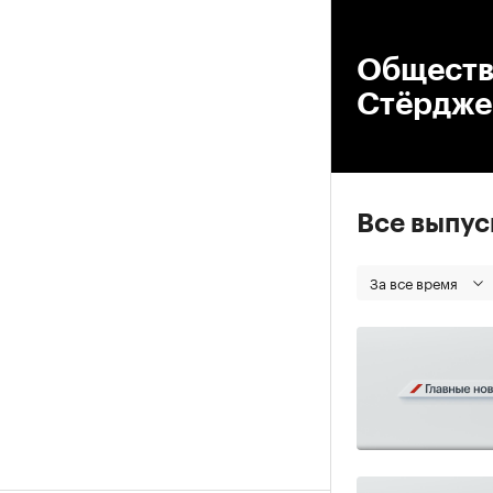
00
Обществ
Стёрдже
Все выпу
За все время