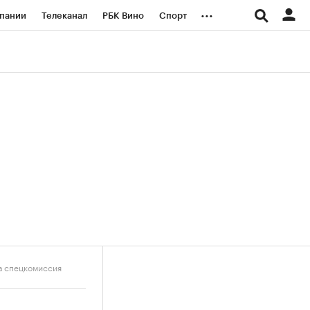
...
пании
Телеканал
РБК Вино
Спорт
ые проекты
Город
Стиль
Крипто
Спецпроекты СПб
логии и медиа
Финансы
а спецкомиссия