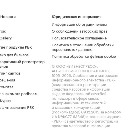
 Новости
Юридическая информация
Информация об ограничениях
roid
О соблюдении авторских прав
allery
Пользовательское соглашение
Политика в отношении обработки
гие продукты РБК
персональных данных
ако для бизнеса
Политика обработки файлов cookie
поративный регистратор
енов
© ООО «БИЗНЕСПРЕСС»,
АО «РОСБИЗНЕСКОНСАЛТИНГ»,
тинг сайтов
1995–2026
. Сообщения и материалы
.решения
информационного агентства «РБК»
(свидетельство о регистрации
комства
средства массовой информации
 знакомств podbor.ru
выдано Федеральной службой
по надзору в сфере связи,
 Курсы
информационных технологий
ла управления РБК
и массовых коммуникаций
(Роскомнадзор) 09.12.2015 за номером
ИА №ФС77-63848) и сетевого издания
«РБК» (свидетельство о регистрации
средства массовой информации