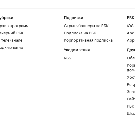
убрики
Подписки
РБК
рхив программ
Скрыть баннеры на РБК
iOS
ечерний РБК
Подписка на РБК
And
 телеканале
Корпоративная подписка
AppG
одключение
Уведомления
Дру
RSS
Обл
Кор
дом
Хос
Рег
Зна
Сайт
РБК
Шко