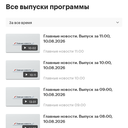
Все выпуски программы
За все время
Главные новости. Выпуск за 11:00,
10.08.2026
10:02
Главные новости
11:00
Главные новости. Выпуск за 10:00,
10.08.2026
10:11
Главные новости
10:00
Главные новости. Выпуск за 09:00,
10.08.2026
13:01
Главные новости
09:00
Главные новости. Выпуск за 08:00,
10.08.2026