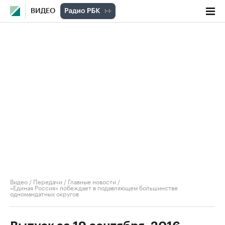
ВИДЕО
Видео
/
Передачи
/
Главные новости
/
«Единая Россия» побеждает в подавляющем большинстве
одномандатных округов