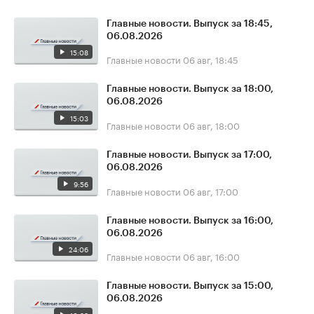
Главные новости. Выпуск за 18:45,
06.08.2026
15:08
Главные новости
06 авг, 18:45
Главные новости. Выпуск за 18:00,
06.08.2026
15:03
Главные новости
06 авг, 18:00
Главные новости. Выпуск за 17:00,
06.08.2026
9:56
Главные новости
06 авг, 17:00
Главные новости. Выпуск за 16:00,
06.08.2026
24:06
Главные новости
06 авг, 16:00
Главные новости. Выпуск за 15:00,
06.08.2026