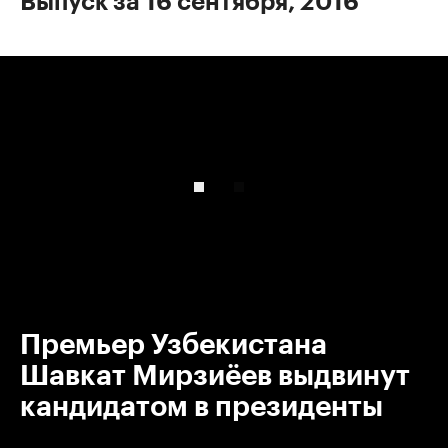
Выпуск за 16 сентября, 2016
00:00
/
00:00
Премьер Узбекистана
Шавкат Мирзиёев выдвинут
кандидатом в президенты