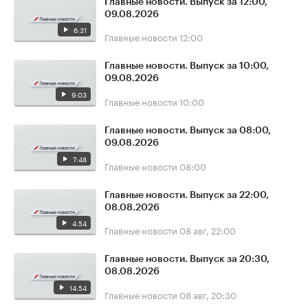
Главные новости. Выпуск за 12:00,
09.08.2026
6:31
Главные новости
12:00
Главные новости. Выпуск за 10:00,
09.08.2026
9:03
Главные новости
10:00
Главные новости. Выпуск за 08:00,
09.08.2026
7:48
Главные новости
08:00
Главные новости. Выпуск за 22:00,
08.08.2026
4:54
Главные новости
08 авг, 22:00
Главные новости. Выпуск за 20:30,
08.08.2026
14:54
Главные новости
08 авг, 20:30