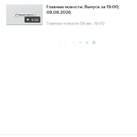
Главные новости. Выпуск за 19:00,
08.08.2026
5:00
Главные новости
08 авг, 19:00