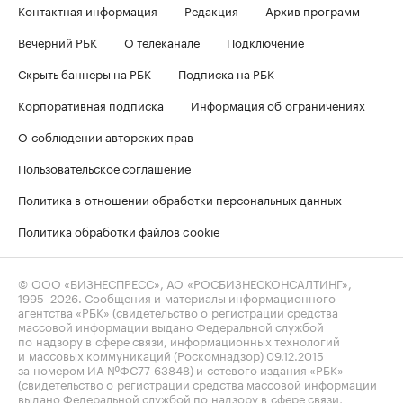
Контактная информация
Редакция
Архив программ
Вечерний РБК
О телеканале
Подключение
Скрыть баннеры на РБК
Подписка на РБК
Корпоративная подписка
Информация об ограничениях
О соблюдении авторских прав
Пользовательское соглашение
Политика в отношении обработки персональных данных
Политика обработки файлов cookie
© ООО «БИЗНЕСПРЕСС», АО «РОСБИЗНЕСКОНСАЛТИНГ»,
1995–2026
. Сообщения и материалы информационного
агентства «РБК» (свидетельство о регистрации средства
массовой информации выдано Федеральной службой
по надзору в сфере связи, информационных технологий
и массовых коммуникаций (Роскомнадзор) 09.12.2015
за номером ИА №ФС77-63848) и сетевого издания «РБК»
(свидетельство о регистрации средства массовой информации
выдано Федеральной службой по надзору в сфере связи,