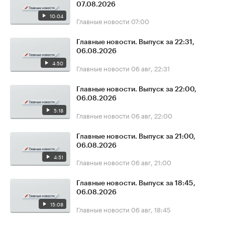
07.08.2026
10:04
Главные новости
07:00
Главные новости. Выпуск за 22:31,
06.08.2026
4:50
Главные новости
06 авг, 22:31
Главные новости. Выпуск за 22:00,
06.08.2026
5:18
Главные новости
06 авг, 22:00
Главные новости. Выпуск за 21:00,
06.08.2026
4:51
Главные новости
06 авг, 21:00
Главные новости. Выпуск за 18:45,
06.08.2026
15:08
Главные новости
06 авг, 18:45