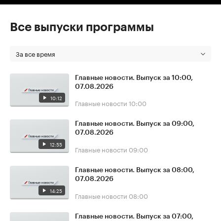
Все выпуски программы
За все время
Главные новости. Выпуск за 10:00,
07.08.2026
10:12
Главные новости
10:00
Главные новости. Выпуск за 09:00,
07.08.2026
12:55
Главные новости
09:00
Главные новости. Выпуск за 08:00,
07.08.2026
14:25
Главные новости
08:00
Главные новости. Выпуск за 07:00,