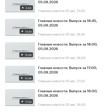
05.08.2026
5:00
Главные новости
05 авг, 21:00
Главные новости. Выпуск за 18:45,
05.08.2026
14:44
Главные новости
05 авг, 18:45
Главные новости. Выпуск за 18:00,
05.08.2026
15:06
Главные новости
05 авг, 18:00
Главные новости. Выпуск за 17:00,
05.08.2026
10:06
Главные новости
05 авг, 17:00
Главные новости. Выпуск за 16:00,
05.08.2026
17:04
Главные новости
05 авг, 16:00