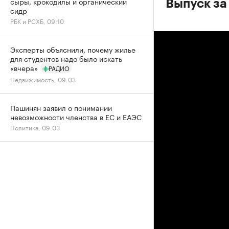
сыры, крокодилы и органический
Выпуск за
сидр
РБК и РСХБ, 09:10
Эксперты объяснили, почему жилье
для студентов надо было искать
«вчера»
РАДИО
Недвижимость, 09:03
Пашинян заявил о понимании
невозможности членства в ЕС и ЕАЭС
Политика, 09:03