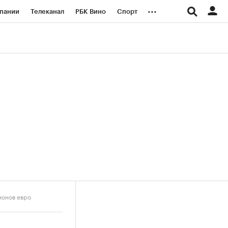
...
пании
Телеканал
РБК Вино
Спорт
ые проекты
Город
Стиль
Крипто
Спецпроекты СПб
логии и медиа
Финансы
ионов евро