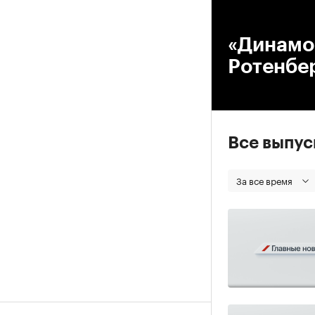
00
«Динамо
Ротенбер
Все выпу
За все время