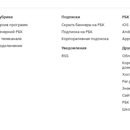
убрики
Подписки
РБК
рхив программ
Скрыть баннеры на РБК
iOS
ечерний РБК
Подписка на РБК
And
 телеканале
Корпоративная подписка
AppG
одключение
Уведомления
Дру
RSS
Обл
Кор
дом
Хос
Рег
Зна
Сайт
РБК
Шко