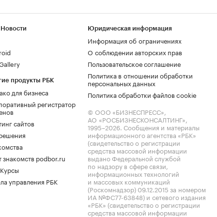
 Новости
Юридическая информация
Информация об ограничениях
roid
О соблюдении авторских прав
allery
Пользовательское соглашение
Политика в отношении обработки
гие продукты РБК
персональных данных
ако для бизнеса
Политика обработки файлов cookie
поративный регистратор
енов
© ООО «БИЗНЕСПРЕСС»,
АО «РОСБИЗНЕСКОНСАЛТИНГ»,
тинг сайтов
1995–2026
. Сообщения и материалы
.решения
информационного агентства «РБК»
(свидетельство о регистрации
комства
средства массовой информации
 знакомств podbor.ru
выдано Федеральной службой
по надзору в сфере связи,
 Курсы
информационных технологий
ла управления РБК
и массовых коммуникаций
(Роскомнадзор) 09.12.2015 за номером
ИА №ФС77-63848) и сетевого издания
«РБК» (свидетельство о регистрации
средства массовой информации