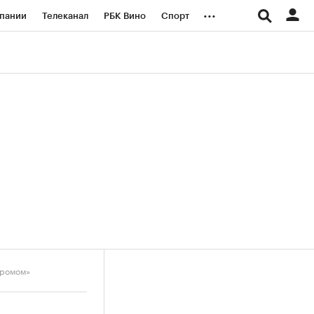
...
пании
Телеканал
РБК Вино
Спорт
ые проекты
Город
Стиль
Крипто
Спецпроекты СПб
логии и медиа
Финансы
промом»