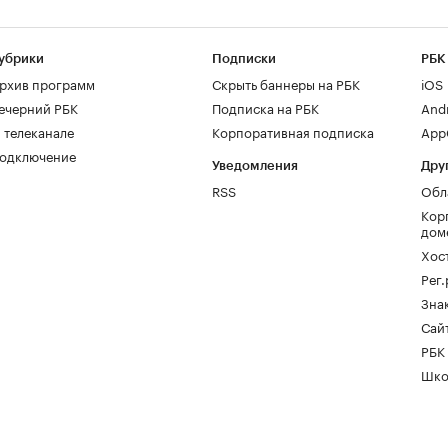
убрики
Подписки
РБК
рхив программ
Скрыть баннеры на РБК
iOS
ечерний РБК
Подписка на РБК
And
 телеканале
Корпоративная подписка
AppG
одключение
Уведомления
Дру
RSS
Обл
Кор
дом
Хос
Рег
Зна
Сайт
РБК
Шко