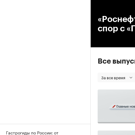
00
«Роснеф
спор с 
Все выпу
За все время
Гастрогиды по России: от