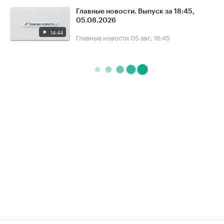
Главные новости. Выпуск за 18:45,
05.08.2026
14:44
Главные новости
05 авг, 18:45