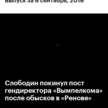
Выпуск за 6 сентября, 2016
00:00
/
00:00
Слободин покинул пост
гендиректора «Вымпелкома»
после обысков в «Ренове»