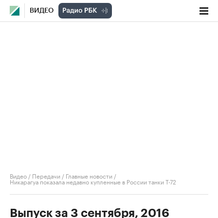
ВИДЕО
Видео
/
Передачи
/
Главные новости
/
Никарагуа показала недавно купленные в России танки Т-72
Выпуск за 3 сентября, 2016