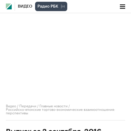
ВИДЕО
Видео
/
Передачи
/
Главные новости
/
Российско-японские торгово-экономические взаимоотношения:
перспективы