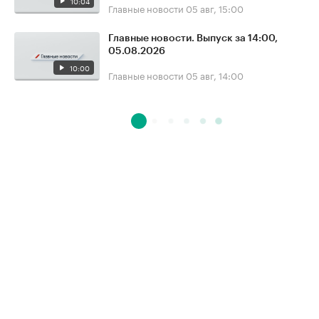
10:04
Главные новости
05 авг, 15:00
Главные новости. Выпуск за 14:00,
05.08.2026
10:00
Главные новости
05 авг, 14:00