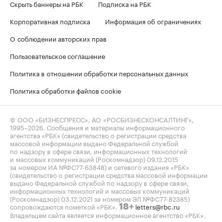
Скрыть баннеры на РБК
Подписка на РБК
Корпоративная подписка
Информация об ограничениях
О соблюдении авторских прав
Пользовательское соглашение
Политика в отношении обработки персональных данных
Политика обработки файлов cookie
© ООО «БИЗНЕСПРЕСС», АО «РОСБИЗНЕСКОНСАЛТИНГ»,
1995–2026
. Сообщения и материалы информационного
агентства «РБК» (свидетельство о регистрации средства
массовой информации выдано Федеральной службой
по надзору в сфере связи, информационных технологий
и массовых коммуникаций (Роскомнадзор) 09.12.2015
за номером ИА №ФС77-63848) и сетевого издания «РБК»
(свидетельство о регистрации средства массовой информации
выдано Федеральной службой по надзору в сфере связи,
информационных технологий и массовых коммуникаций
(Роскомнадзор) 03.12.2021 за номером ЭЛ №ФС77-82385)
сопровождаются пометкой «РБК».
letters@rbc.ru
18+
Владельцем сайта является информационное агентство «РБК».