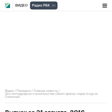
ВИДЕО
Видео
/
Передачи
/
Главные новости
/
Экс-генподрядчик строительства «Зенит-арены» подал в суд на
Смольный