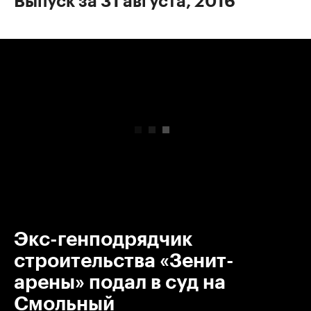
Выпуск за 31 августа, 2016
00:00
/
00:00
Экс-генподрядчик
строительства «Зенит-
арены» подал в суд на
Смольный