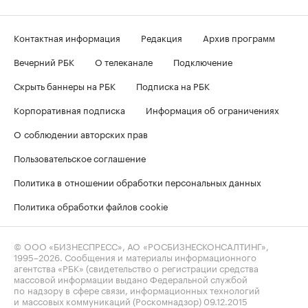
Контактная информация
Редакция
Архив программ
Вечерний РБК
О телеканале
Подключение
Скрыть баннеры на РБК
Подписка на РБК
Корпоративная подписка
Информация об ограничениях
О соблюдении авторских прав
Пользовательское соглашение
Политика в отношении обработки персональных данных
Политика обработки файлов cookie
© ООО «БИЗНЕСПРЕСС», АО «РОСБИЗНЕСКОНСАЛТИНГ»,
1995–2026
. Сообщения и материалы информационного
агентства «РБК» (свидетельство о регистрации средства
массовой информации выдано Федеральной службой
по надзору в сфере связи, информационных технологий
и массовых коммуникаций (Роскомнадзор) 09.12.2015