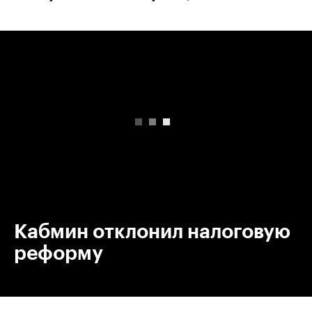
00:00
/
00:00
Кабмин отклонил налоговую
реформу