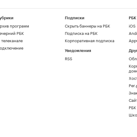
убрики
Подписки
РБК
рхив программ
Скрыть баннеры на РБК
iOS
ечерний РБК
Подписка на РБК
And
 телеканале
Корпоративная подписка
AppG
одключение
Уведомления
Дру
RSS
Обл
Кор
дом
Хос
Рег
Зна
Сайт
РБК
Шко