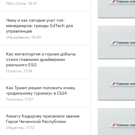
РБК и Stone, 18:01
Чему и как сегодня учат топ-
менеджеров: тренды EdTech для
управленцев
Образование, 18:00
Как металлургия и горная добыча
стали главными драйверами
реального ESG
Отрасли, 17:58
Как Трамп решил положить конец
«родильному туризму» в США
Политика, 17:57
Ахмату Кадырову присвоили звание
Героя Чеченской Республики
Общество, 17:52