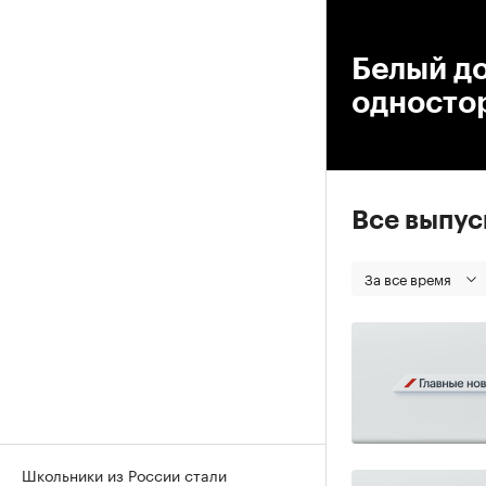
00
Белый д
односто
Все выпу
За все время
Школьники из России стали