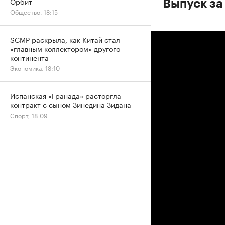
Орбит
Выпуск за
Общество, 18:15
SCMP раскрыла, как Китай стал
«главным коллектором» другого
континента
Экономика, 18:10
Испанская «Гранада» расторгла
контракт с сыном Зинедина Зидана
Спорт, 18:09