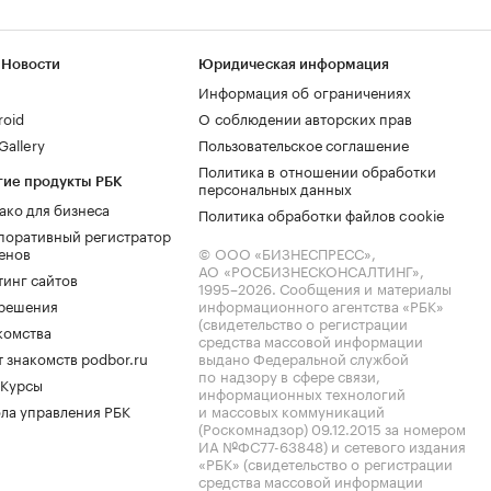
 Новости
Юридическая информация
Информация об ограничениях
roid
О соблюдении авторских прав
allery
Пользовательское соглашение
Политика в отношении обработки
гие продукты РБК
персональных данных
ако для бизнеса
Политика обработки файлов cookie
поративный регистратор
енов
© ООО «БИЗНЕСПРЕСС»,
АО «РОСБИЗНЕСКОНСАЛТИНГ»,
тинг сайтов
1995–2026
. Сообщения и материалы
.решения
информационного агентства «РБК»
(свидетельство о регистрации
комства
средства массовой информации
 знакомств podbor.ru
выдано Федеральной службой
по надзору в сфере связи,
 Курсы
информационных технологий
ла управления РБК
и массовых коммуникаций
(Роскомнадзор) 09.12.2015 за номером
ИА №ФС77-63848) и сетевого издания
«РБК» (свидетельство о регистрации
средства массовой информации