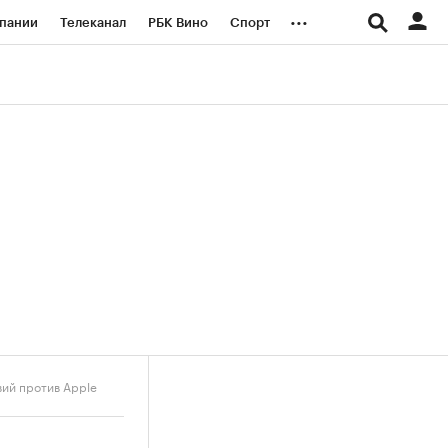
...
пании
Телеканал
РБК Вино
Спорт
ые проекты
Город
Стиль
Крипто
Спецпроекты СПб
логии и медиа
Финансы
ий против Apple