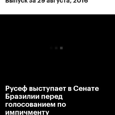
Выпуск за 29 августа, 2016
00:00
/
00:00
Русеф выступает в Сенате
Бразилии перед
голосованием по
импичменту