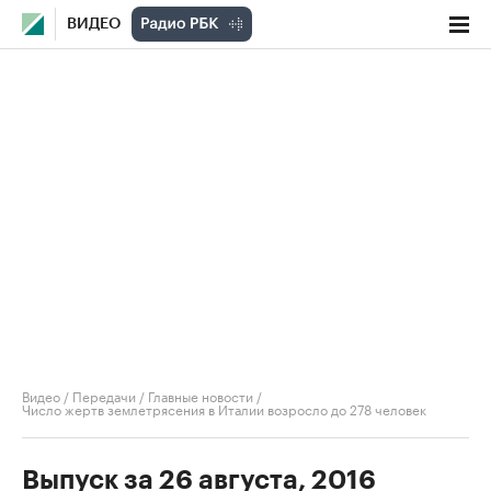
ВИДЕО
Видео
/
Передачи
/
Главные новости
/
Число жертв землетрясения в Италии возросло до 278 человек
Выпуск за 26 августа, 2016