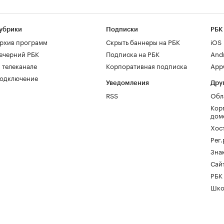
убрики
Подписки
РБК
рхив программ
Скрыть баннеры на РБК
iOS
ечерний РБК
Подписка на РБК
And
 телеканале
Корпоративная подписка
AppG
одключение
Уведомления
Дру
RSS
Обл
Кор
дом
Хос
Рег
Зна
Сайт
РБК
Шко