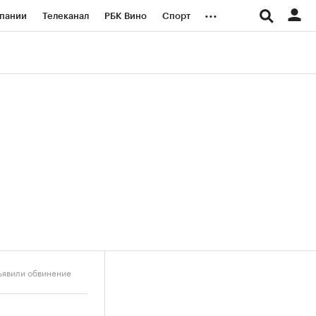
...
пании
Телеканал
РБК Вино
Спорт
ые проекты
Город
Стиль
Крипто
Спецпроекты СПб
логии и медиа
Финансы
ъявили обвинение