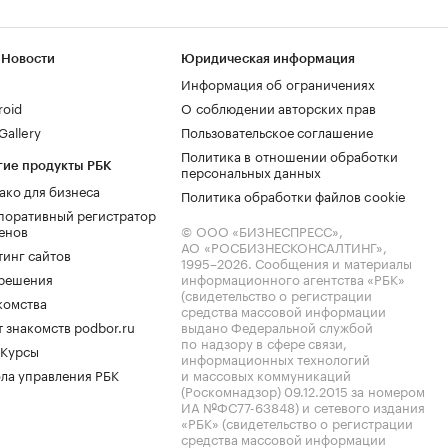
 Новости
Юридическая информация
Информация об ограничениях
roid
О соблюдении авторских прав
allery
Пользовательское соглашение
Политика в отношении обработки
гие продукты РБК
персональных данных
ако для бизнеса
Политика обработки файлов cookie
поративный регистратор
енов
© ООО «БИЗНЕСПРЕСС»,
АО «РОСБИЗНЕСКОНСАЛТИНГ»,
тинг сайтов
1995–2026
. Сообщения и материалы
.решения
информационного агентства «РБК»
(свидетельство о регистрации
комства
средства массовой информации
 знакомств podbor.ru
выдано Федеральной службой
по надзору в сфере связи,
 Курсы
информационных технологий
ла управления РБК
и массовых коммуникаций
(Роскомнадзор) 09.12.2015 за номером
ИА №ФС77-63848) и сетевого издания
«РБК» (свидетельство о регистрации
средства массовой информации