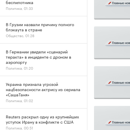
беспилотника
Политика, 01:33
В Грузии назвали причину полного
блэкаута в стране
Общество, 01:28
В Германии увидели «сценарий
теракта» в инциденте с дроном в
аэропорту
Политика, 01:20
Украина признала угрозой
нацбезопасности актрису из сериала
«СашаТаня»
Политика, 01:02
Reuters раскрыл одну из крупнейших
уступок Ирану в конфликте с США
Политика, 00:51