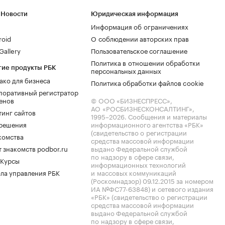
 Новости
Юридическая информация
Информация об ограничениях
roid
О соблюдении авторских прав
allery
Пользовательское соглашение
Политика в отношении обработки
гие продукты РБК
персональных данных
ако для бизнеса
Политика обработки файлов cookie
поративный регистратор
енов
© ООО «БИЗНЕСПРЕСС»,
АО «РОСБИЗНЕСКОНСАЛТИНГ»,
тинг сайтов
1995–2026
. Сообщения и материалы
.решения
информационного агентства «РБК»
(свидетельство о регистрации
комства
средства массовой информации
 знакомств podbor.ru
выдано Федеральной службой
по надзору в сфере связи,
 Курсы
информационных технологий
ла управления РБК
и массовых коммуникаций
(Роскомнадзор) 09.12.2015 за номером
ИА №ФС77-63848) и сетевого издания
«РБК» (свидетельство о регистрации
средства массовой информации
выдано Федеральной службой
по надзору в сфере связи,