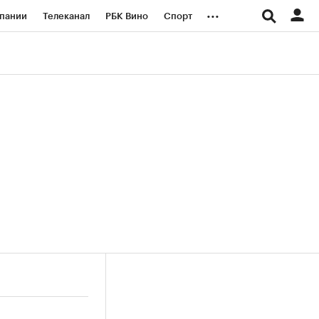
...
пании
Телеканал
РБК Вино
Спорт
ые проекты
Город
Стиль
Крипто
Спецпроекты СПб
логии и медиа
Финансы