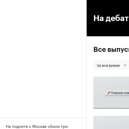
00
На дебат
Все выпу
За все время
На подлете к Москве сбили три