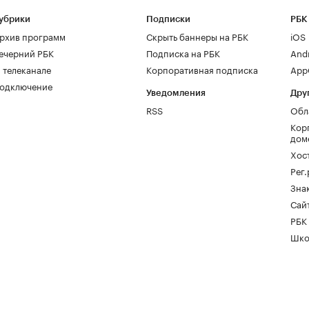
убрики
Подписки
РБК
рхив программ
Скрыть баннеры на РБК
iOS
ечерний РБК
Подписка на РБК
And
 телеканале
Корпоративная подписка
AppG
одключение
Уведомления
Дру
RSS
Обл
Кор
дом
Хос
Рег
Зна
Сайт
РБК
Шко