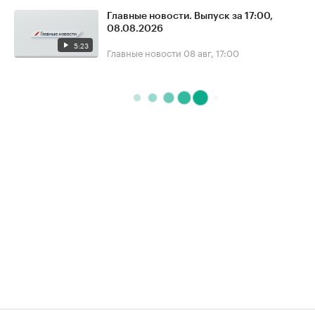
Главные новости. Выпуск за 17:00,
08.08.2026
5:23
Главные новости
08 авг, 17:00