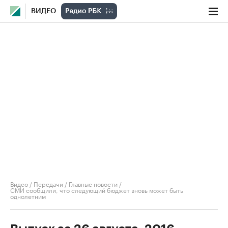
ВИДЕО
Видео
/
Передачи
/
Главные новости
/
СМИ сообщили, что следующий бюджет вновь может быть
однолетним