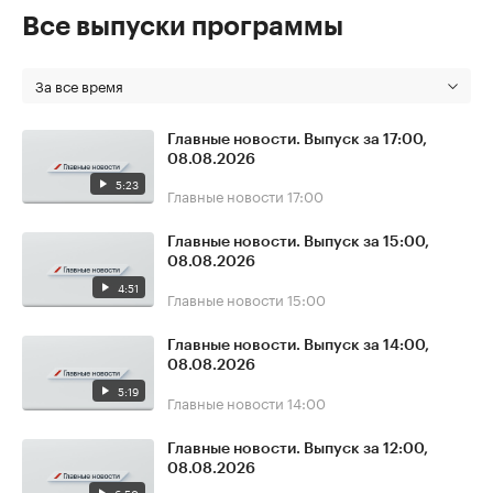
Все выпуски программы
За все время
Главные новости. Выпуск за 17:00,
08.08.2026
5:23
Главные новости
17:00
Главные новости. Выпуск за 15:00,
08.08.2026
4:51
Главные новости
15:00
Главные новости. Выпуск за 14:00,
08.08.2026
5:19
Главные новости
14:00
Главные новости. Выпуск за 12:00,
08.08.2026