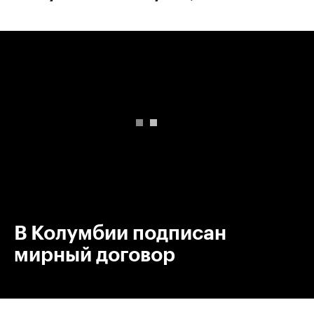
00:00
/
00:00
В Колумбии подписан
мирный договор