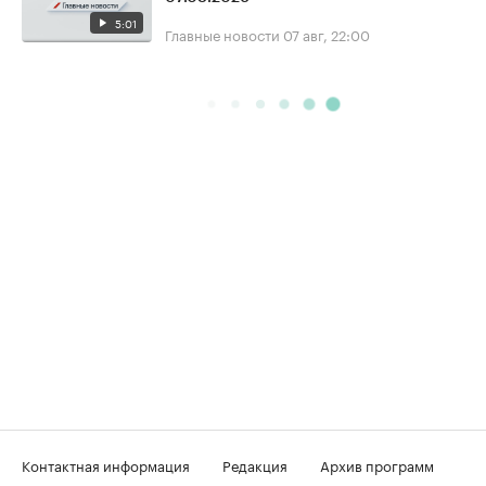
5:01
Главные новости
07 авг, 22:00
Контактная информация
Редакция
Архив программ