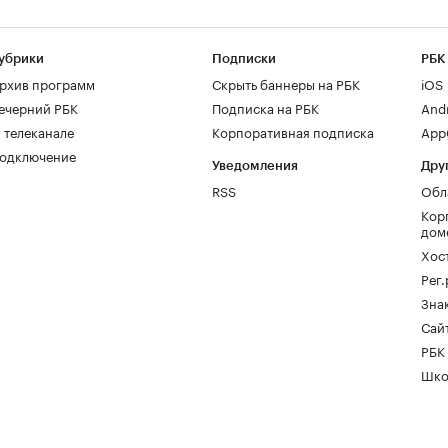
убрики
Подписки
РБК
рхив программ
Скрыть баннеры на РБК
iOS
ечерний РБК
Подписка на РБК
And
 телеканале
Корпоративная подписка
AppG
одключение
Уведомления
Дру
RSS
Обл
Кор
дом
Хос
Рег
Зна
Сайт
РБК
Шко