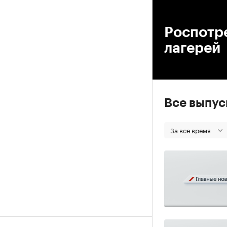
00
Роспотр
лагерей
Все выпу
За все время