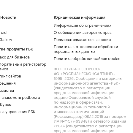
 Новости
Юридическая информация
Информация об ограничениях
roid
О соблюдении авторских прав
allery
Пользовательское соглашение
Политика в отношении обработки
гие продукты РБК
персональных данных
ако для бизнеса
Политика обработки файлов cookie
поративный регистратор
енов
© ООО «БИЗНЕСПРЕСС»,
АО «РОСБИЗНЕСКОНСАЛТИНГ»,
тинг сайтов
1995–2026
. Сообщения и материалы
.решения
информационного агентства «РБК»
(свидетельство о регистрации
комства
средства массовой информации
 знакомств podbor.ru
выдано Федеральной службой
по надзору в сфере связи,
 Курсы
информационных технологий
ла управления РБК
и массовых коммуникаций
(Роскомнадзор) 09.12.2015 за номером
ИА №ФС77-63848) и сетевого издания
«РБК» (свидетельство о регистрации
средства массовой информации