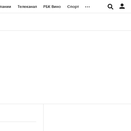
...
пании
Телеканал
РБК Вино
Спорт
ые проекты
Город
Стиль
Крипто
Спецпроекты СПб
логии и медиа
Финансы