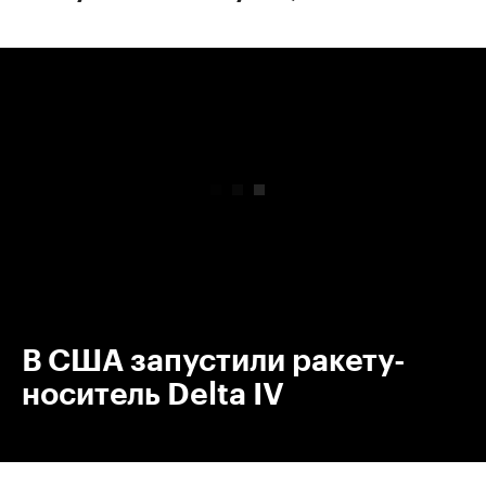
00:00
/
00:00
В США запустили ракету-
носитель Delta IV