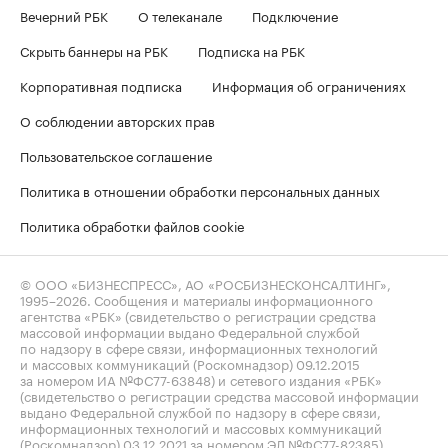
Вечерний РБК
О телеканале
Подключение
Скрыть баннеры на РБК
Подписка на РБК
Корпоративная подписка
Информация об ограничениях
О соблюдении авторских прав
Пользовательское соглашение
Политика в отношении обработки персональных данных
Политика обработки файлов cookie
© ООО «БИЗНЕСПРЕСС», АО «РОСБИЗНЕСКОНСАЛТИНГ»,
1995–2026
. Сообщения и материалы информационного
агентства «РБК» (свидетельство о регистрации средства
массовой информации выдано Федеральной службой
по надзору в сфере связи, информационных технологий
и массовых коммуникаций (Роскомнадзор) 09.12.2015
за номером ИА №ФС77-63848) и сетевого издания «РБК»
(свидетельство о регистрации средства массовой информации
выдано Федеральной службой по надзору в сфере связи,
информационных технологий и массовых коммуникаций
(Роскомнадзор) 03.12.2021 за номером ЭЛ №ФС77-82385)