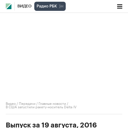
ВИДЕО
Видео
/
Передачи
/
Главные новости
/
В США запустили ракету-носитель Delta IV
Выпуск за 19 августа, 2016