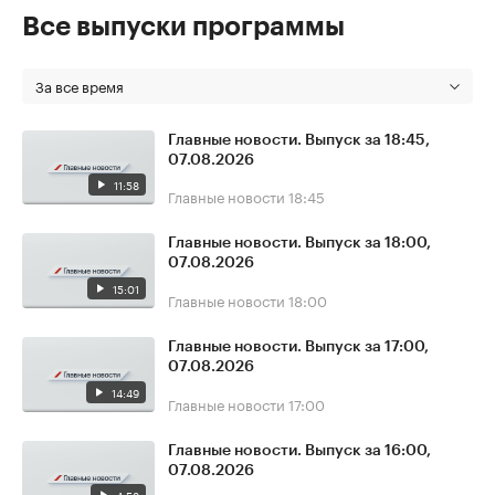
Все выпуски программы
За все время
Главные новости. Выпуск за 18:45,
07.08.2026
11:58
Главные новости
18:45
Главные новости. Выпуск за 18:00,
07.08.2026
15:01
Главные новости
18:00
Главные новости. Выпуск за 17:00,
07.08.2026
14:49
Главные новости
17:00
Главные новости. Выпуск за 16:00,
07.08.2026