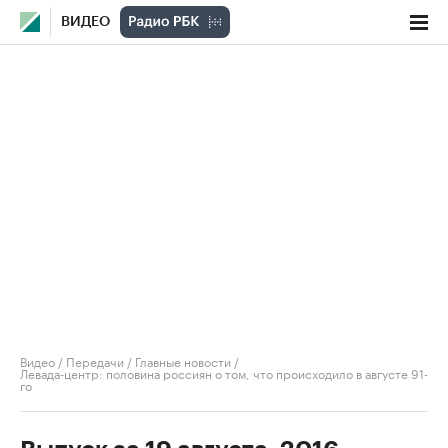
ВИДЕО
Видео
/
Передачи
/
Главные новости
/
Левада-центр: половина россиян о том, что происходило в августе 91-
го