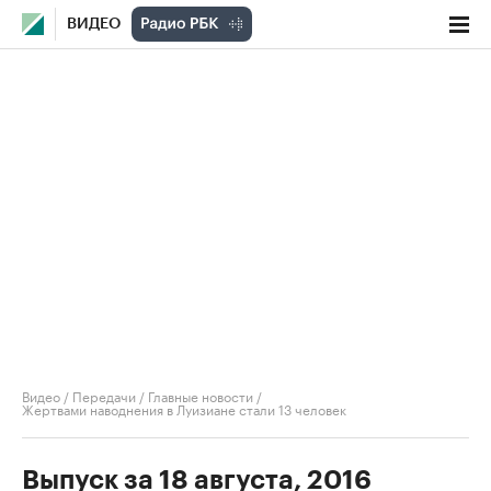
ВИДЕО
Видео
/
Передачи
/
Главные новости
/
Жертвами наводнения в Луизиане стали 13 человек
Выпуск за 18 августа, 2016