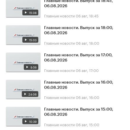
Главные новости. Выпуск за 18:45,
06.08.2026
15:08
Главные новости
06 авг, 18:45
Главные новости. Выпуск за 18:00,
06.08.2026
15:03
Главные новости
06 авг, 18:00
Главные новости. Выпуск за 17:00,
06.08.2026
9:56
Главные новости
06 авг, 17:00
Главные новости. Выпуск за 16:00,
06.08.2026
24:06
Главные новости
06 авг, 16:00
Главные новости. Выпуск за 15:00,
06.08.2026
10:39
Главные новости
06 авг, 15:00