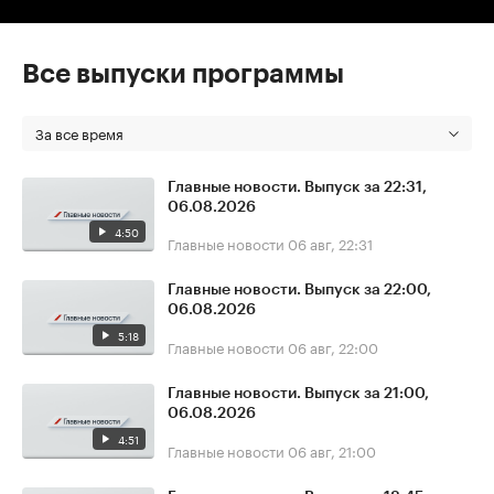
Все выпуски программы
За все время
Главные новости. Выпуск за 22:31,
06.08.2026
4:50
Главные новости
06 авг, 22:31
Главные новости. Выпуск за 22:00,
06.08.2026
5:18
Главные новости
06 авг, 22:00
Главные новости. Выпуск за 21:00,
06.08.2026
4:51
Главные новости
06 авг, 21:00