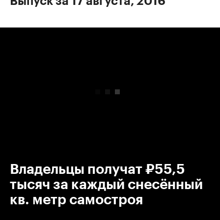
Выпуск за 17 августа, 2016
00:00
/
00:00
Владельцы получат ₽55,5
тысяч за каждый снесённый
кв. метр самостроя