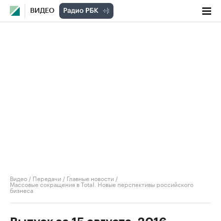
ВИДЕО
Видео
/
Передачи
/
Главные новости
/
Массовые сокращения в Total. Новые перспективы российского
бизнеса