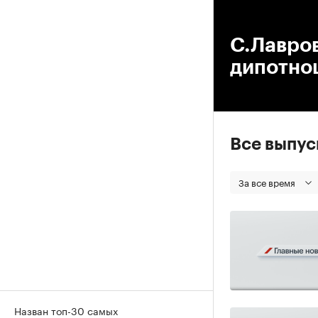
00
С.Лавров
дипотно
Все выпу
За все время
Назван топ-30 самых