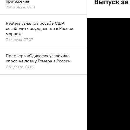
притяжения
Выпуск за 
РБК и Stone, 07:11
Reuters узнал о просьбе США
освободить осужденного в России
морпеха
Политика, 07:07
Премьера «Одиссеи» увеличила
спрос на поэму Гомера в России
Общество, 07:02