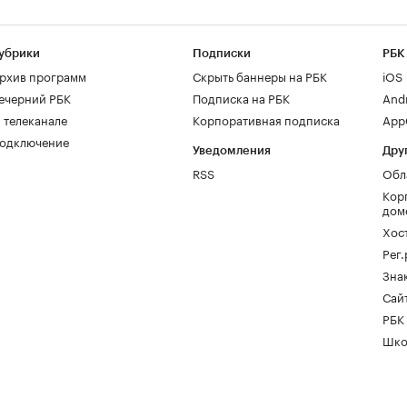
убрики
Подписки
РБК
рхив программ
Скрыть баннеры на РБК
iOS
ечерний РБК
Подписка на РБК
And
 телеканале
Корпоративная подписка
AppG
одключение
Уведомления
Дру
RSS
Обл
Кор
дом
Хос
Рег
Зна
Сайт
РБК
Шко