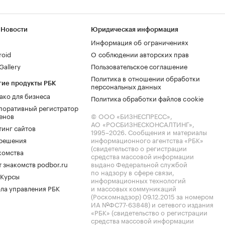
 Новости
Юридическая информация
Информация об ограничениях
roid
О соблюдении авторских прав
allery
Пользовательское соглашение
Политика в отношении обработки
гие продукты РБК
персональных данных
ако для бизнеса
Политика обработки файлов cookie
поративный регистратор
енов
© ООО «БИЗНЕСПРЕСС»,
АО «РОСБИЗНЕСКОНСАЛТИНГ»,
тинг сайтов
1995–2026
. Сообщения и материалы
.решения
информационного агентства «РБК»
(свидетельство о регистрации
комства
средства массовой информации
 знакомств podbor.ru
выдано Федеральной службой
по надзору в сфере связи,
 Курсы
информационных технологий
ла управления РБК
и массовых коммуникаций
(Роскомнадзор) 09.12.2015 за номером
ИА №ФС77-63848) и сетевого издания
«РБК» (свидетельство о регистрации
средства массовой информации