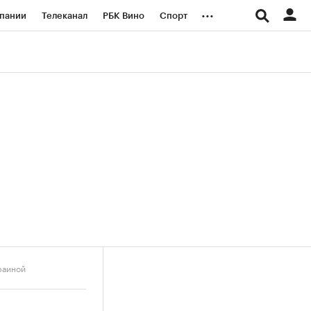
...
пании
Телеканал
РБК Вино
Спорт
ые проекты
Город
Стиль
Крипто
Спецпроекты СПб
логии и медиа
Финансы
раиной