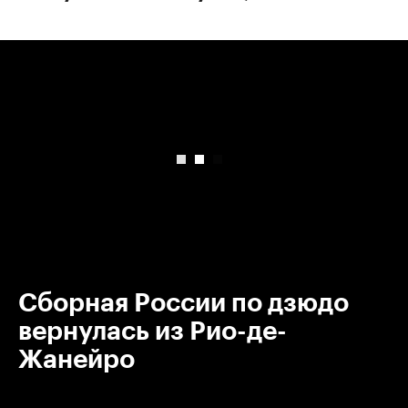
00:00
/
00:00
Сборная России по дзюдо
вернулась из Рио-де-
Жанейро