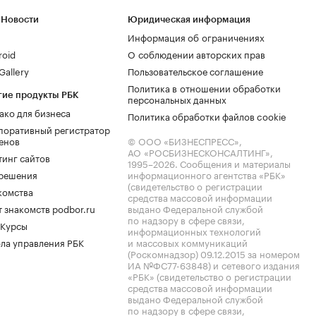
 Новости
Юридическая информация
Информация об ограничениях
roid
О соблюдении авторских прав
allery
Пользовательское соглашение
Политика в отношении обработки
гие продукты РБК
персональных данных
ако для бизнеса
Политика обработки файлов cookie
поративный регистратор
енов
© ООО «БИЗНЕСПРЕСС»,
АО «РОСБИЗНЕСКОНСАЛТИНГ»,
тинг сайтов
1995–2026
. Сообщения и материалы
.решения
информационного агентства «РБК»
(свидетельство о регистрации
комства
средства массовой информации
 знакомств podbor.ru
выдано Федеральной службой
по надзору в сфере связи,
 Курсы
информационных технологий
ла управления РБК
и массовых коммуникаций
(Роскомнадзор) 09.12.2015 за номером
ИА №ФС77-63848) и сетевого издания
«РБК» (свидетельство о регистрации
средства массовой информации
выдано Федеральной службой
по надзору в сфере связи,