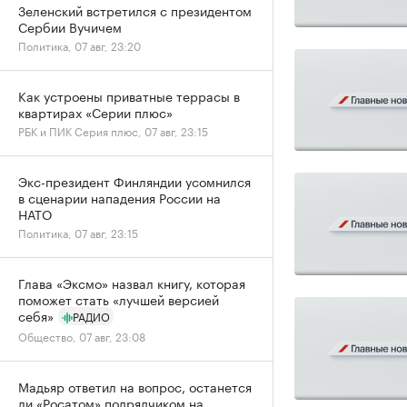
Зеленский встретился с президентом
Сербии Вучичем
Политика, 07 авг, 23:20
Как устроены приватные террасы в
квартирах «Серии плюс»
РБК и ПИК Серия плюс, 07 авг, 23:15
Экс-президент Финляндии усомнился
в сценарии нападения России на
НАТО
Политика, 07 авг, 23:15
Глава «Эксмо» назвал книгу, которая
поможет стать «лучшей версией
себя»
РАДИО
Общество, 07 авг, 23:08
Мадьяр ответил на вопрос, останется
ли «Росатом» подрядчиком на