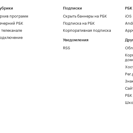
убрики
Подписки
РБК
рхив программ
Скрыть баннеры на РБК
iOS
ечерний РБК
Подписка на РБК
And
 телеканале
Корпоративная подписка
AppG
одключение
Уведомления
Дру
RSS
Обл
Кор
дом
Хос
Рег
Зна
Сайт
РБК
Шко