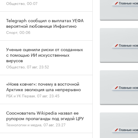
Общество, 00:07
Telegraph сообщил о выплатах УЕФА
вероятной любовнице Инфантино
Спорт, 00:06
Ученые оценили риски от созданных
с помощью ИИ искусственных
вирусов
Общество, 07 авг, 23:52
«Ноев ковчег»: почему в восточной
Арктике эволюция шла непрерывно
РБК и УК Первая, 07 авг, 23:45
Сооснователь Wikipedia назвал ее
рупором пропаганды под эгидой ЦРУ
Технологии и медиа, 07 авг, 23:27