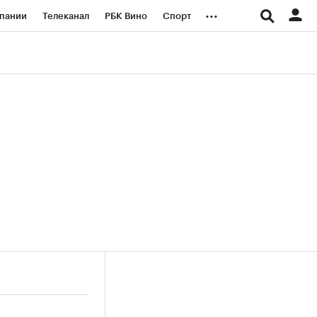
...
пании
Телеканал
РБК Вино
Спорт
ые проекты
Город
Стиль
Крипто
Спецпроекты СПб
логии и медиа
Финансы