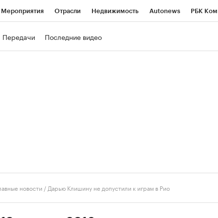
Мероприятия
Отрасли
Недвижимость
Autonews
РБК Ком
ние
РБК Курсы
РБК Life
Тренды
Визионеры
Национальн
Передачи
Последние видео
б
Исследования
Кредитные рейтинги
Франшизы
Газета
роверка контрагентов
Политика
Экономика
Бизнес
Техно
лавные новости
/
Дарью Клишину не допустили к играм в Рио