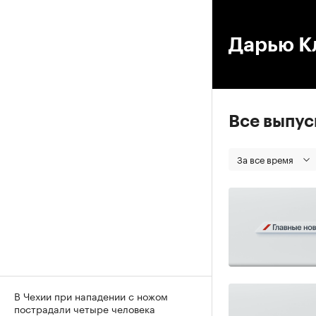
00
Дарью Кл
Все выпу
За все время
В Чехии при нападении с ножом
пострадали четыре человека